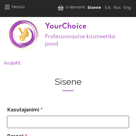
Liigu edasi põhisisu juurde
User accoun
Menüü
0 elementi
Sisene
Est
Rus
Eng
YourChoice
Professionaalse kosmeetika
M
pood
Leivapuru
Avaleht
Sisene
Kasutajanimi