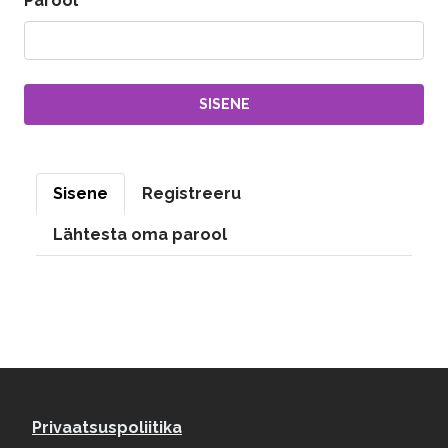
Parool
Peasakid
Sisene
Registreeru
Lähtesta oma parool
Footer menu
Privaatsuspoliitika