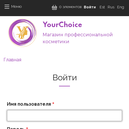
Перейти к основному содержанию
User accoun
Меню
0 элементов
Войти
Est
Rus
Eng
YourChoice
Магазин профессиональной
M
косметики
Строка навигации
Главная
Войти
Имя пользователя