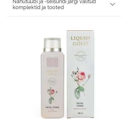
Nahutüübi ja -seisundi järgi valitud
komplektid ja tooted