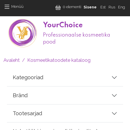
Liigu edasi põhisisu juurde
User accoun
Menüü
0 elementi
Sisene
Est
Rus
Eng
YourChoice
Professionaalse kosmeetika
M
pood
Leivapuru
Avaleht
Kosmeetikatoodete kataloog
Kategooriad
Bränd
Tootesarjad