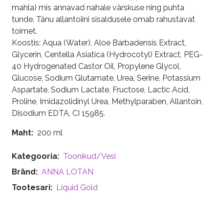
mahla) mis annavad nahale värskuse ning puhta
tunde. Tänu allantoiini sisaldusele omab rahustavat
toimet.
Koostis: Aqua (Water), Aloe Barbadensis Extract,
Glycerin, Centella Asiatica (Hydrocotyl) Extract, PEG-
40 Hydrogenated Castor Oil, Propylene Glycol,
Glucose, Sodium Glutamate, Urea, Serine, Potassium
Aspartate, Sodium Lactate, Fructose, Lactic Acid,
Proline, Imidazolidinyl Urea, Methylparaben, Allantoin,
Disodium EDTA, CI 15985.
Maht
200 ml
Kategooria
Toonikud/Vesi
Bränd
ANNA LOTAN
Tootesari
Liquid Gold