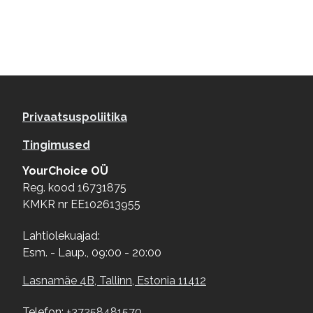
Footer menu
Privaatsuspoliitika
Tingimused
YourChoice OÜ
Reg. kood 16731875
KMKR nr EE102613955
Lahtiolekuajad:
Esm. - Laup., 09:00 - 20:00
Lasnamäe 4B, Tallinn, Estonia 11412
Telefon:
+37258481570