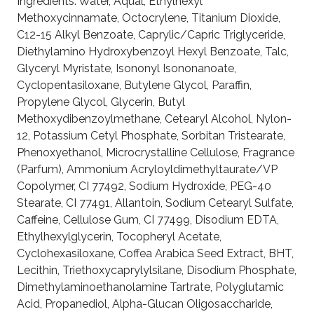
Ingredients: Water, Aqual, Ethylhexyl
Methoxycinnamate, Octocrylene, Titanium Dioxide,
C12-15 Alkyl Benzoate, Caprylic/Capric Triglyceride,
Diethylamino Hydroxybenzoyl Hexyl Benzoate, Talc,
Glyceryl Myristate, Isononyl Isononanoate,
Cyclopentasiloxane, Butylene Glycol, Paraffin,
Propylene Glycol, Glycerin, Butyl
Methoxydibenzoylmethane, Cetearyl Alcohol, Nylon-
12, Potassium Cetyl Phosphate, Sorbitan Tristearate,
Phenoxyethanol, Microcrystalline Cellulose, Fragrance
(Parfum), Ammonium Acryloyldimethyltaurate/VP
Copolymer, CI 77492, Sodium Hydroxide, PEG-40
Stearate, CI 77491, Allantoin, Sodium Cetearyl Sulfate,
Caffeine, Cellulose Gum, CI 77499, Disodium EDTA,
Ethylhexylglycerin, Tocopheryl Acetate,
Cyclohexasiloxane, Coffea Arabica Seed Extract, BHT,
Lecithin, Triethoxycaprylylsilane, Disodium Phosphate,
Dimethylaminoethanolamine Tartrate, Polyglutamic
Acid, Propanediol, Alpha-Glucan Oligosaccharide,