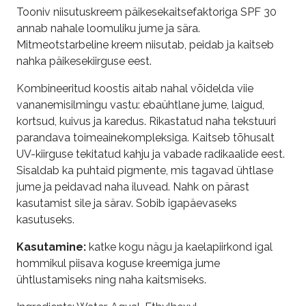
Tooniv niisutuskreem päikesekaitsefaktoriga SPF 30
annab nahale loomuliku jume ja sära.
Mitmeotstarbeline kreem niisutab, peidab ja kaitseb
nahka päikesekiirguse eest.
Kombineeritud koostis aitab nahal võidelda viie
vananemisilmingu vastu: ebaühtlane jume, laigud,
kortsud, kuivus ja karedus. Rikastatud naha tekstuuri
parandava toimeainekompleksiga. Kaitseb tõhusalt
UV-kiirguse tekitatud kahju ja vabade radikaalide eest.
Sisaldab ka puhtaid pigmente, mis tagavad ühtlase
jume ja peidavad naha iluvead. Nahk on pärast
kasutamist sile ja särav. Sobib igapäevaseks
kasutuseks.
Kasutamine:
katke kogu nägu ja kaelapiirkond igal
hommikul piisava koguse kreemiga jume
ühtlustamiseks ning naha kaitsmiseks.