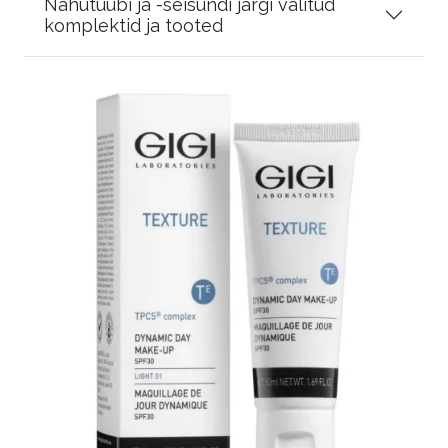
Nahutüübi ja -seisundi järgi valitud
komplektid ja tooted