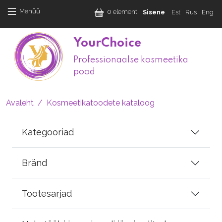
Liigu edasi põhisisu juurde
User accoun
Menüü
0 elementi
Sisene
Est
Rus
Eng
YourChoice
Professionaalse kosmeetika
M
pood
Leivapuru
Avaleht
Kosmeetikatoodete kataloog
Kategooriad
Bränd
Tootesarjad