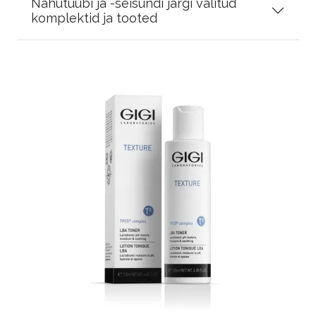
Nahutüübi ja -seisundi järgi valitud
komplektid ja tooted