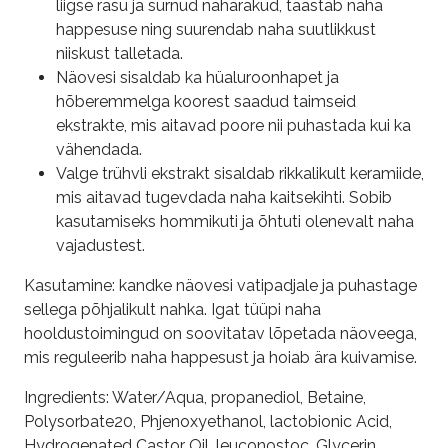
liigse rasu ja surnud naharakud, taastab naha
happesuse ning suurendab naha suutlikkust
niiskust talletada.
Näovesi sisaldab ka hüaluroonhapet ja
hõberemmelga koorest saadud taimseid
ekstrakte, mis aitavad poore nii puhastada kui ka
vähendada.
Valge trühvli ekstrakt sisaldab rikkalikult keramiide,
mis aitavad tugevdada naha kaitsekihti. Sobib
kasutamiseks hommikuti ja õhtuti olenevalt naha
vajadustest.
Kasutamine: kandke näovesi vatipadjale ja puhastage
sellega põhjalikult nahka. Igat tüüpi naha
hooldustoimingud on soovitatav lõpetada näoveega,
mis reguleerib naha happesust ja hoiab ära kuivamise.
Ingredients: Water/Aqua, propanediol, Betaine,
Polysorbate20, Phjenoxyethanol, lactobionic Acid,
Hydrogenated Castor Oil, leuconostoc, Glycerin,