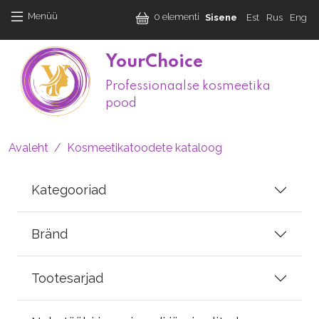
Liigu edasi põhisisu juurde
User accoun
Menüü
0 elementi
Sisene
Est
Rus
Eng
YourChoice
Professionaalse kosmeetika
M
pood
Leivapuru
Avaleht
Kosmeetikatoodete kataloog
Kategooriad
Bränd
Tootesarjad