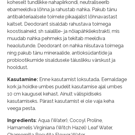
koheselt tundlikke nahapiirkondi, neutraliseerib
ebameeldiva lõhna ja rahustab nahka. Pakub tänu
antibakteriaalsele toimele pikaajalist lõhnavastast
kaitset. Deodorant sisaldab rahustava toimega
koostisaineid, sh saialille- ja nõiapähkliekstrakti, mis
muudab nahka pehmeks ja tekitab meeldiva
heaolutunde. Deodorant on nahka niisutava toimega
ning pakub tänu mineraalide, antioksüdantide ja
probiootikumide sisaldusele täiuslikku värskust ja
hooldust.
Kasutamine:
Enne kasutamist loksutada. Eemaldage
kork ja hoidke umbes pudelit kasutamise ajal umbes
10 cm kaugusel kehast. Ainult välispidiseks
kasutamiseks. Pärast kasutamist ei ole vaja keha
veega pesta.
Ingredients
: Aqua (Water), Cocoyl Proline,
Hamamelis Virginiana (Witch Hazel) Leaf Water,
Chamomilla Recutita Flower Water,