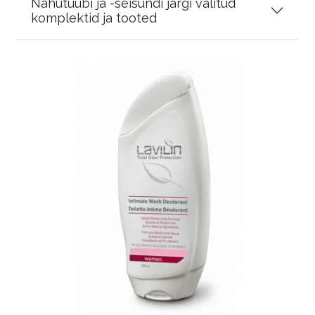
Nahutüübi ja -seisundi järgi valitud
komplektid ja tooted