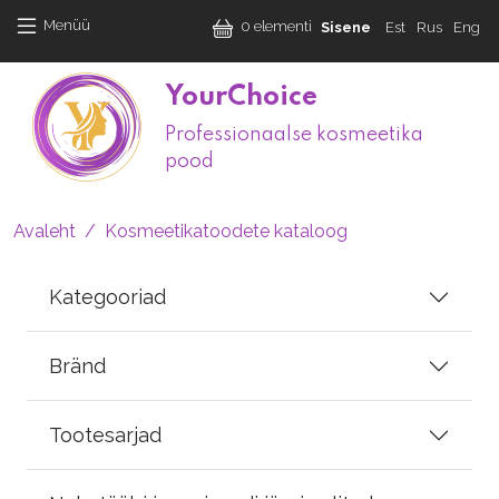
Liigu edasi põhisisu juurde
User accoun
Menüü
0 elementi
Sisene
Est
Rus
Eng
YourChoice
Professionaalse kosmeetika
M
pood
Leivapuru
Avaleht
Kosmeetikatoodete kataloog
Kategooriad
Bränd
Tootesarjad