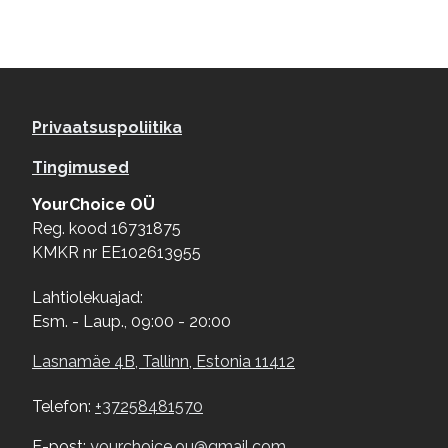
Footer menu
Privaatsuspoliitika
Tingimused
YourChoice OÜ
Reg. kood 16731875
KMKR nr EE102613955
Lahtiolekuajad:
Esm. - Laup., 09:00 - 20:00
Lasnamäe 4B, Tallinn, Estonia 11412
Telefon:
+37258481570
E-post:
yourchoice.ou@gmail.com