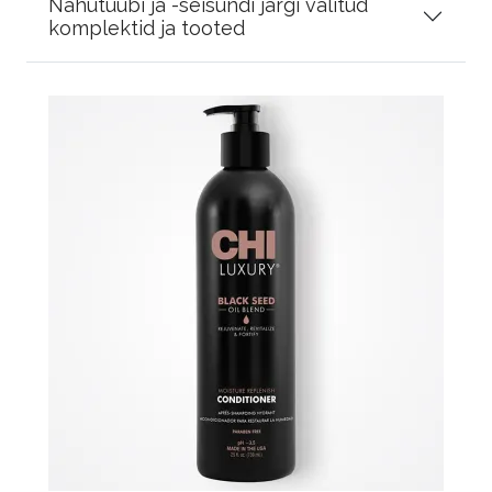
Nahutüübi ja -seisundi järgi valitud
komplektid ja tooted