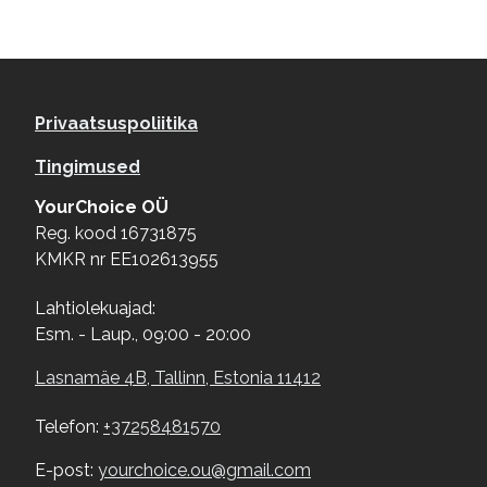
Footer menu
Privaatsuspoliitika
Tingimused
YourChoice OÜ
Reg. kood 16731875
KMKR nr EE102613955
Lahtiolekuajad:
Esm. - Laup., 09:00 - 20:00
Lasnamäe 4B, Tallinn, Estonia 11412
Telefon:
+37258481570
E-post:
yourchoice.ou@gmail.com