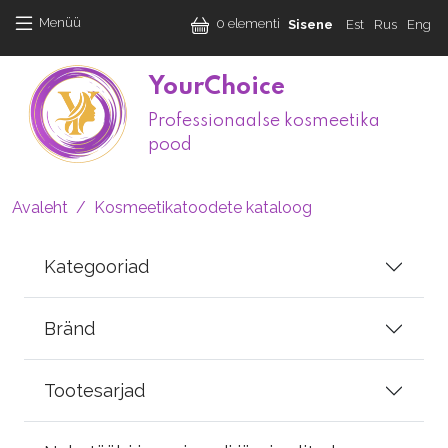
Liigu edasi põhisisu juurde
User accoun
Menüü
0 elementi
Sisene
Est
Rus
Eng
YourChoice
Professionaalse kosmeetika
M
pood
Leivapuru
Avaleht
Kosmeetikatoodete kataloog
Kategooriad
Bränd
Tootesarjad