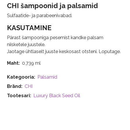
CHI šampoonid ja palsamid
Sulfaatide- ja parabeenivabad.
KASUTAMINE
Pärast šampooniga pesemist kandke palsam
niisketele juustele.
Jaotage ühtlaselt juuste keskosast otsteni. Loputage.
Maht
0,739 ml
Kategooria
Palsamid
Bränd
CHI
Tootesari
Luxury Black Seed Oil