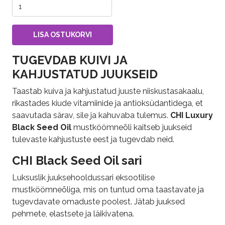
TUGEVDAB KUIVI JA
KAHJUSTATUD JUUKSEID
Taastab kuiva ja kahjustatud juuste niiskustasakaalu,
rikastades kiude vitamiinide ja antioksüdantidega, et
saavutada särav, sile ja kahuvaba tulemus.
CHI Luxury
Black Seed Oil
mustköömneõli kaitseb juukseid
tulevaste kahjustuste eest ja tugevdab neid.
CHI Black Seed Oil sari
Luksuslik juuksehooldussari eksootilise
mustköömneõliga, mis on tuntud oma taastavate ja
tugevdavate omaduste poolest. Jätab juuksed
pehmete, elastsete ja läikivatena.